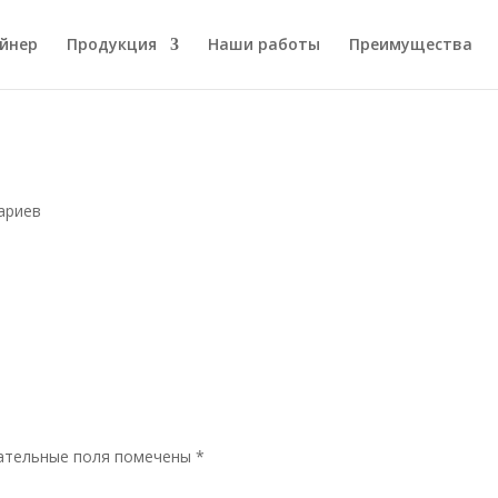
йнер
Продукция
Наши работы
Преимущества
ариев
ательные поля помечены
*